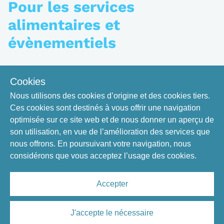
Pour les services
alimentaires et
évènementiels
Vous avez des denrées alimentaires en surplus à la
Cookies
suite d’un événement ou simplement dû aux aléas
Nous utilisons des cookies d’origine et des cookies tiers.
du trafic dans vos installations? Utilisez la carte
Ces cookies sont destinés à vous offrir une navigation
interactive ci-dessous pour localiser un de nos frigos
optimisée sur ce site web et de nous donner un aperçu de
de redistribution de denrées, où il sera possible pour
son utilisation, en vue de l’amélioration des services que
vous de déposer vos surplus tout en les rendant
nous offrons. En poursuivant votre navigation, nous
accessibles à la communauté universitaire.
considérons que vous acceptez l’usage des cookies.
Carte interactive
Accepter
J'accepte le nécessaire