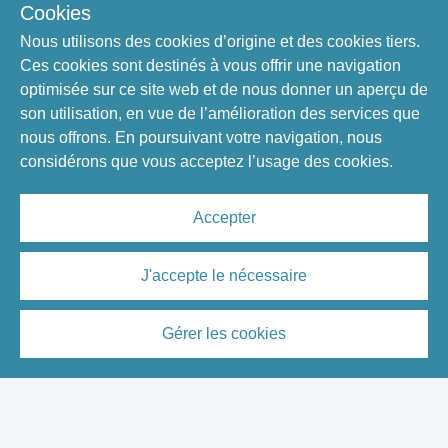
Cookies
l'Université la Charte des droits des
étudiants
Nous utilisons des cookies d’origine et des cookies tiers.
Nouveaux pavillons
Ces cookies sont destinés à vous offrir une navigation
optimisée sur ce site web et de nous donner un aperçu de
Référendum sur le partenariat pour
son utilisation, en vue de l’amélioration des services que
la reconstruction du pavillon
nous offrons. En poursuivant votre navigation, nous
Maurice-Pollack et la construction
considérons que vous acceptez l’usage des cookies.
du pavillon Alphonse-Desjardins
Frais de scolarité
Dégel des frais de scolarité
Accepter
J'accepte le nécessaire
1985
Disparition du RAEU
Pub Universitaire
Gérer les cookies
Ouverture du Pub Universitaire
1983
Maison Marie-Sirois